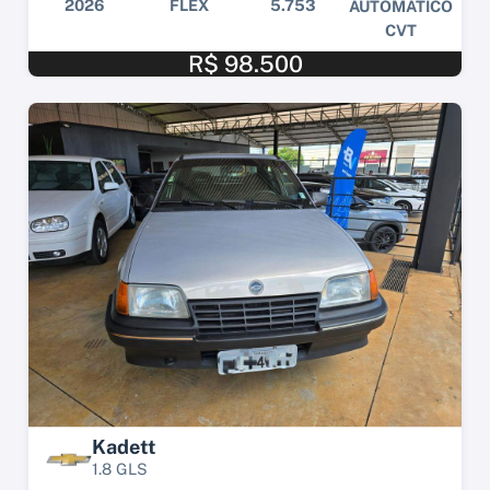
2026
FLEX
5.753
AUTOMÁTICO
CVT
R$ 98.500
Kadett
1.8 GLS