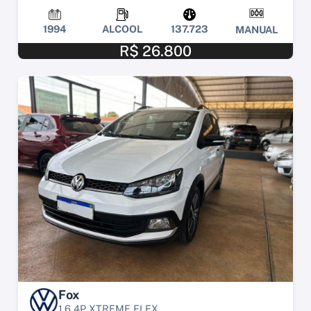
1994
ALCOOL
137.723
MANUAL
R$ 26.800
Fox
1.6 4P XTREME FLEX