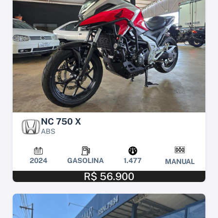
NC 750 X
ABS
2024
GASOLINA
1.477
MANUAL
R$ 56.900