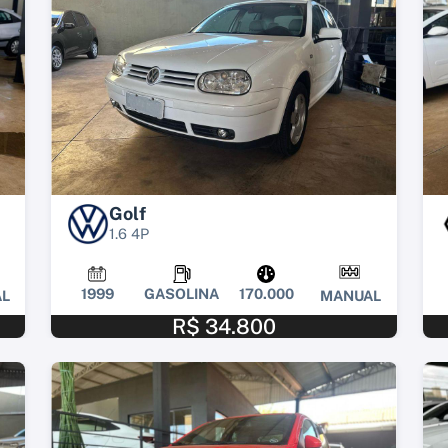
Golf
1.6 4P
1999
GASOLINA
170.000
L
MANUAL
R$ 34.800