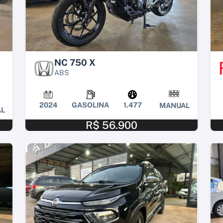
NC 750 X
ABS
2024
GASOLINA
1.477
MANUAL
L
R$ 56.900