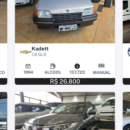
Kadett
1.8 GLS
1994
ALCOOL
137.723
CO
MANUAL
R$ 26.800