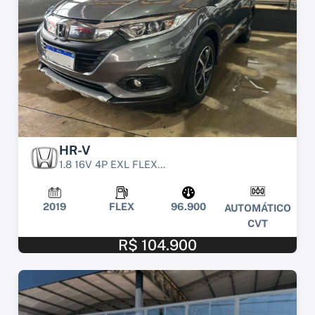
HR-V
1.8 16V 4P EXL FLEX...
2019
FLEX
96.900
AUTOMÁTICO
CVT
R$ 104.900