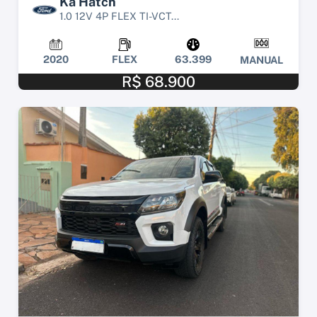
Ka Hatch
1.0 12V 4P FLEX TI-VCT...
2020
FLEX
63.399
MANUAL
R$ 68.900