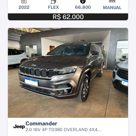
2022
FLEX
66.800
MANUAL
R$ 62.000
Commander
2.0 16V 4P TD380 OVERLAND 4X4...