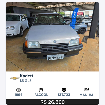
Kadett
1.8 GLS
1994
ALCOOL
137.723
MANUAL
R$ 26.800