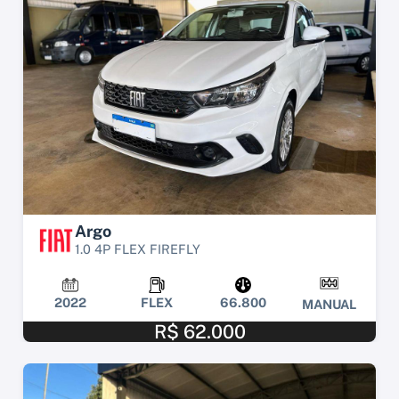
Argo
1.0 4P FLEX FIREFLY
2022
FLEX
66.800
MANUAL
R$ 62.000