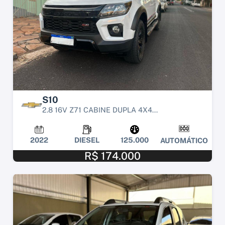
S10
2.8 16V Z71 CABINE DUPLA 4X4...
2022
DIESEL
125.000
AUTOMÁTICO
R$ 174.000