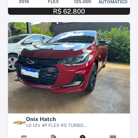
2016
FLEX
125.000
AUTOMÁTICO
R$ 62.800
Onix Hatch
1.0 12V 4P FLEX RS TURBO...