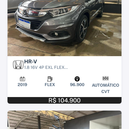
HR-V
1.8 16V 4P EXL FLEX...
2019
FLEX
96.900
AUTOMÁTICO
CVT
R$ 104.900