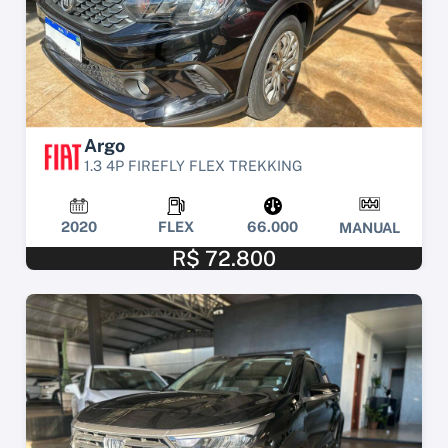
Argo
1.3 4P FIREFLY FLEX TREKKING
2020
FLEX
66.000
MANUAL
R$ 72.800